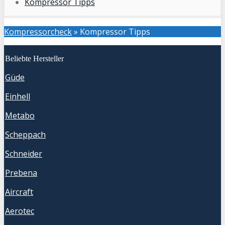
Kompressor Tipps
Kompressorcheck
»
Kompressor Tipps
Beliebte Hersteller
Güde
Einhell
Metabo
Scheppach
Schneider
Prebena
Aircraft
Aerotec