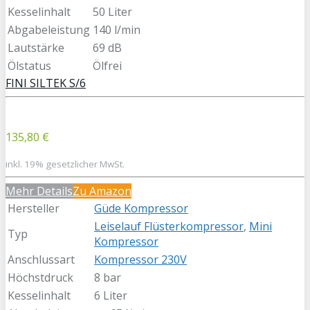
Kesselinhalt
50 Liter
Abgabeleistung
140 l/min
Lautstärke
69 dB
Ölstatus
Ölfrei
FINI SILTEK S/6
135,80 €
inkl. 19% gesetzlicher MwSt.
Mehr Details
Zu Amazon
Hersteller
Güde Kompressor
Leiselauf Flüsterkompressor
,
Mini
Typ
Kompressor
Anschlussart
Kompressor 230V
Höchstdruck
8 bar
Kesselinhalt
6 Liter