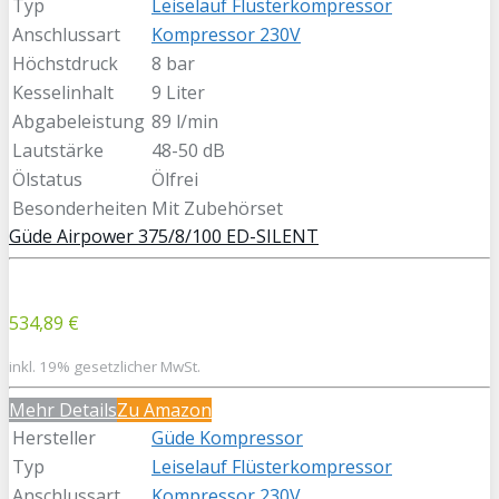
Typ
Leiselauf Flüsterkompressor
Anschlussart
Kompressor 230V
Höchstdruck
8 bar
Kesselinhalt
9 Liter
Abgabeleistung
89 l/min
Lautstärke
48-50 dB
Ölstatus
Ölfrei
Besonderheiten
Mit Zubehörset
Güde Airpower 375/8/100 ED-SILENT
534,89 €
inkl. 19% gesetzlicher MwSt.
Mehr Details
Zu Amazon
Hersteller
Güde Kompressor
Typ
Leiselauf Flüsterkompressor
Anschlussart
Kompressor 230V