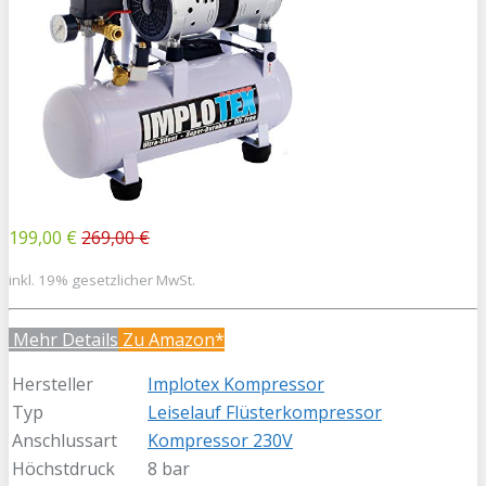
199,00 €
269,00 €
inkl. 19% gesetzlicher MwSt.
Mehr Details
Zu Amazon*
Hersteller
Implotex Kompressor
Typ
Leiselauf Flüsterkompressor
Anschlussart
Kompressor 230V
Höchstdruck
8 bar