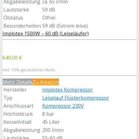
Abgabeleistung
ca. 65 l/min
Lautstärke
59 dB
Ölstatus
Ölfrei
Besonderheiten
59 dB (Extrem leise)
Implotex 1500W – 60 dB (Leiseläufer)
649,00 €
inkl. 19% gesetzlicher MwSt.
Mehr Details
Zu Amazon
Hersteller
Implotex Kompressor
Typ
Leiselauf Flüsterkompressor
Anschlussart
Kompressor 230V
Höchstdruck
8 bar
Kesselinhalt
45 Liter
Abgabeleistung
200 l/min
Lautstärke
55-60 dB