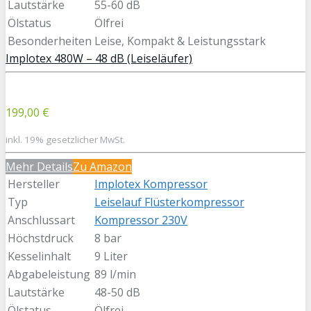
Lautstärke
55-60 dB
Ölstatus
Ölfrei
Besonderheiten
Leise, Kompakt & Leistungsstark
Implotex 480W – 48 dB (Leiseläufer)
199,00 €
inkl. 19% gesetzlicher MwSt.
Mehr Details
Zu Amazon
Hersteller
Implotex Kompressor
Typ
Leiselauf Flüsterkompressor
Anschlussart
Kompressor 230V
Höchstdruck
8 bar
Kesselinhalt
9 Liter
Abgabeleistung
89 l/min
Lautstärke
48-50 dB
Ölstatus
Ölfrei