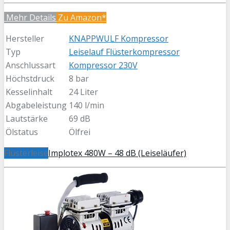
Mehr Details
Zu Amazon*
Hersteller
KNAPPWULF Kompressor
Typ
Leiselauf Flüsterkompressor
Anschlussart
Kompressor 230V
Höchstdruck
8 bar
Kesselinhalt
24 Liter
Abgabeleistung
140 l/min
Lautstärke
69 dB
Ölstatus
Ölfrei
Flüsterleise
Implotex 480W – 48 dB (Leiseläufer)