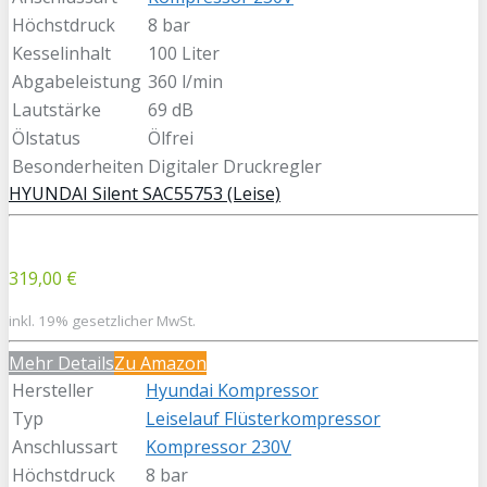
Höchstdruck
8 bar
Kesselinhalt
100 Liter
Abgabeleistung
360 l/min
Lautstärke
69 dB
Ölstatus
Ölfrei
Besonderheiten
Digitaler Druckregler
HYUNDAI Silent SAC55753 (Leise)
319,00 €
inkl. 19% gesetzlicher MwSt.
Mehr Details
Zu Amazon
Hersteller
Hyundai Kompressor
Typ
Leiselauf Flüsterkompressor
Anschlussart
Kompressor 230V
Höchstdruck
8 bar