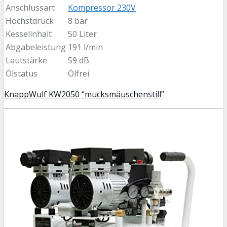
Anschlussart
Kompressor 230V
Höchstdruck
8 bar
Kesselinhalt
50 Liter
Abgabeleistung
191 l/min
Lautstärke
59 dB
Ölstatus
Ölfrei
KnappWulf KW2050 “mucksmäuschenstill”