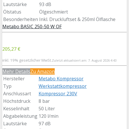
Lautstärke
93 dB
Ölstatus
Ölgeschmiert
Besonderheiten
Inkl. Druckluftset & 250ml Ölflasche
Metabo BASIC 250-50 W OF
205,27 €
inkl. 19% gesetzlicher MwSt.
Zuletzt aktualisiert am: 7. August 2026 4:43
Mehr Details
Zu Amazon
Hersteller
Metabo Kompressor
Typ
Werkstattkompressor
Anschlussart
Kompressor 230V
Höchstdruck
8 bar
Kesselinhalt
50 Liter
Abgabeleistung
120 l/min
Lautstärke
97 dB