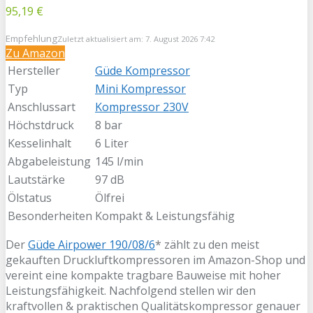
95,19 €
Empfehlung
Zuletzt aktualisiert am: 7. August 2026 7:42
Zu Amazon
Hersteller
Güde Kompressor
Typ
Mini Kompressor
Anschlussart
Kompressor 230V
Höchstdruck
8 bar
Kesselinhalt
6 Liter
Abgabeleistung
145 l/min
Lautstärke
97 dB
Ölstatus
Ölfrei
Besonderheiten
Kompakt & Leistungsfähig
Der
Güde Airpower 190/08/6
* zählt zu den meist
gekauften Druckluftkompressoren im Amazon-Shop und
vereint eine kompakte tragbare Bauweise mit hoher
Leistungsfähigkeit. Nachfolgend stellen wir den
kraftvollen & praktischen Qualitätskompressor genauer