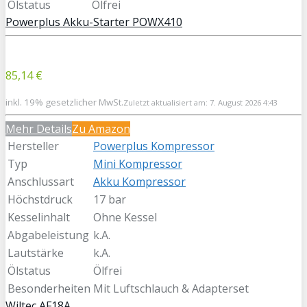
Ölstatus
Ölfrei
Powerplus Akku-Starter POWX410
85,14 €
inkl. 19% gesetzlicher MwSt.
Zuletzt aktualisiert am: 7. August 2026 4:43
Mehr Details
Zu Amazon
Hersteller
Powerplus Kompressor
Typ
Mini Kompressor
Anschlussart
Akku Kompressor
Höchstdruck
17 bar
Kesselinhalt
Ohne Kessel
Abgabeleistung
k.A.
Lautstärke
k.A.
Ölstatus
Ölfrei
Besonderheiten
Mit Luftschlauch & Adapterset
Wiltec AF18A