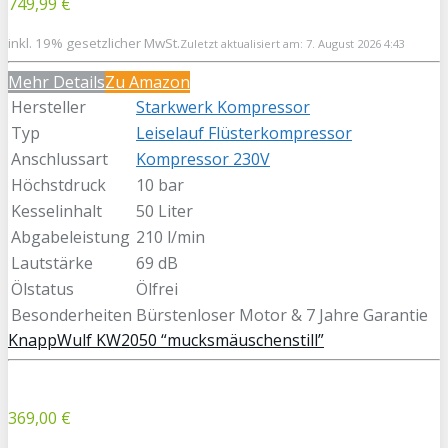
749,99 €
inkl. 19% gesetzlicher MwSt.
Zuletzt aktualisiert am: 7. August 2026 4:43
Mehr Details
Zu Amazon
Hersteller
Starkwerk Kompressor
Typ
Leiselauf Flüsterkompressor
Anschlussart
Kompressor 230V
Höchstdruck
10 bar
Kesselinhalt
50 Liter
Abgabeleistung
210 l/min
Lautstärke
69 dB
Ölstatus
Ölfrei
Besonderheiten
Bürstenloser Motor & 7 Jahre Garantie
KnappWulf KW2050 “mucksmäuschenstill”
369,00 €