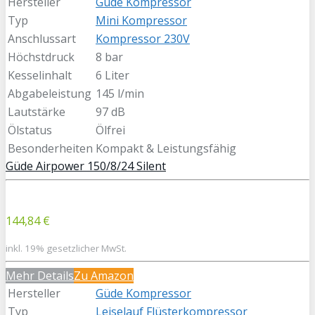
Hersteller
Güde Kompressor
Typ
Mini Kompressor
Anschlussart
Kompressor 230V
Höchstdruck
8 bar
Kesselinhalt
6 Liter
Abgabeleistung
145 l/min
Lautstärke
97 dB
Ölstatus
Ölfrei
Besonderheiten
Kompakt & Leistungsfähig
Güde Airpower 150/8/24 Silent
144,84 €
inkl. 19% gesetzlicher MwSt.
Mehr Details
Zu Amazon
Hersteller
Güde Kompressor
Typ
Leiselauf Flüsterkompressor