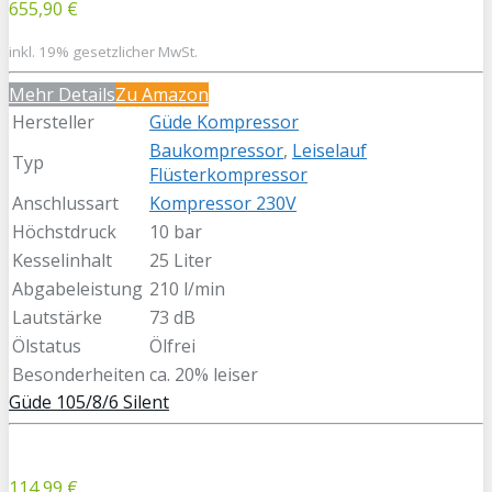
655,90 €
inkl. 19% gesetzlicher MwSt.
Mehr Details
Zu Amazon
Hersteller
Güde Kompressor
Baukompressor
,
Leiselauf
Typ
Flüsterkompressor
Anschlussart
Kompressor 230V
Höchstdruck
10 bar
Kesselinhalt
25 Liter
Abgabeleistung
210 l/min
Lautstärke
73 dB
Ölstatus
Ölfrei
Besonderheiten
ca. 20% leiser
Güde 105/8/6 Silent
114,99 €