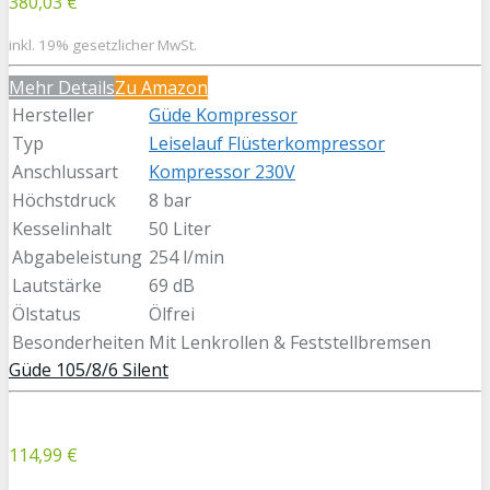
380,03 €
inkl. 19% gesetzlicher MwSt.
Mehr Details
Zu Amazon
Hersteller
Güde Kompressor
Typ
Leiselauf Flüsterkompressor
Anschlussart
Kompressor 230V
Höchstdruck
8 bar
Kesselinhalt
50 Liter
Abgabeleistung
254 l/min
Lautstärke
69 dB
Ölstatus
Ölfrei
Besonderheiten
Mit Lenkrollen & Feststellbremsen
Güde 105/8/6 Silent
114,99 €