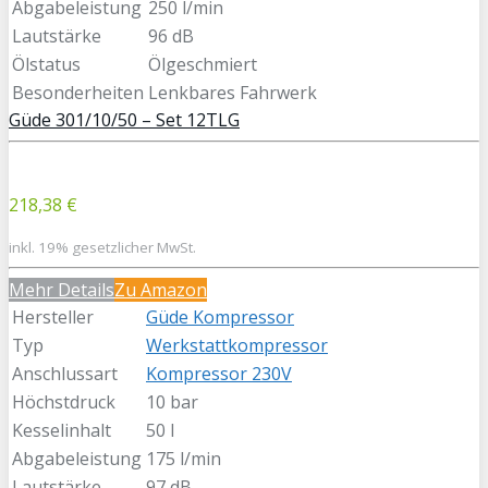
Abgabeleistung
250 l/min
Lautstärke
96 dB
Ölstatus
Ölgeschmiert
Besonderheiten
Lenkbares Fahrwerk
Güde 301/10/50 – Set 12TLG
218,38 €
inkl. 19% gesetzlicher MwSt.
Mehr Details
Zu Amazon
Hersteller
Güde Kompressor
Typ
Werkstattkompressor
Anschlussart
Kompressor 230V
Höchstdruck
10 bar
Kesselinhalt
50 l
Abgabeleistung
175 l/min
Lautstärke
97 dB