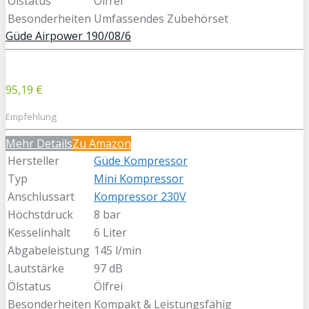
Ölstatus
Ölfrei
Besonderheiten
Umfassendes Zubehörset
Güde Airpower 190/08/6
95,19 €
Empfehlung
Mehr Details
Zu Amazon
Hersteller
Güde Kompressor
Typ
Mini Kompressor
Anschlussart
Kompressor 230V
Höchstdruck
8 bar
Kesselinhalt
6 Liter
Abgabeleistung
145 l/min
Lautstärke
97 dB
Ölstatus
Ölfrei
Besonderheiten
Kompakt & Leistungsfähig