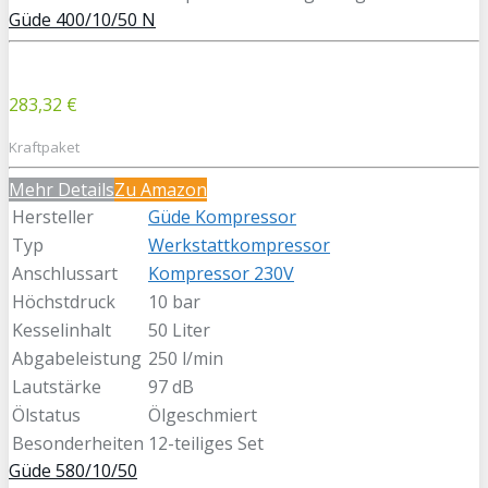
Güde 400/10/50 N
283,32 €
Kraftpaket
Mehr Details
Zu Amazon
Hersteller
Güde Kompressor
Typ
Werkstattkompressor
Anschlussart
Kompressor 230V
Höchstdruck
10 bar
Kesselinhalt
50 Liter
Abgabeleistung
250 l/min
Lautstärke
97 dB
Ölstatus
Ölgeschmiert
Besonderheiten
12-teiliges Set
Güde 580/10/50