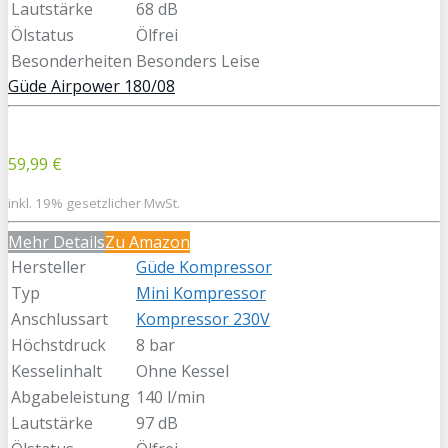
Lautstärke
68 dB
Ölstatus
Ölfrei
Besonderheiten
Besonders Leise
Güde Airpower 180/08
59,99 €
inkl. 19% gesetzlicher MwSt.
Mehr Details
Zu Amazon
Hersteller
Güde Kompressor
Typ
Mini Kompressor
Anschlussart
Kompressor 230V
Höchstdruck
8 bar
Kesselinhalt
Ohne Kessel
Abgabeleistung
140 l/min
Lautstärke
97 dB