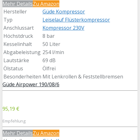
Mehr Details
Zu Amazon
Hersteller
Güde Kompressor
Typ
Leiselauf Flüsterkompressor
Anschlussart
Kompressor 230V
Höchstdruck
8 bar
Kesselinhalt
50 Liter
Abgabeleistung
254 l/min
Lautstärke
69 dB
Ölstatus
Ölfrei
Besonderheiten
Mit Lenkrollen & Feststellbremsen
Güde Airpower 190/08/6
95,19 €
Empfehlung
Mehr Details
Zu Amazon