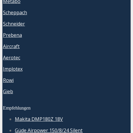
Metabo
Scheppach
Schneider
Prebena
Aircraft
Aerotec
Implotex
Rowi
Gieb
Empfehlungen
Makita DMP180Z 18V
Güde Airpower 150/8/24 Silent