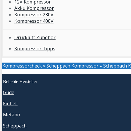
12V Kompressor
Akku Kompressor
Kompressor 230V
Kompressor 400V
Druckluft Zubehör
Kompressor Tipps
Kompressorcheck
»
Scheppach Kompressor
»
Scheppach K
Beliebte Hersteller
Güde
Einhell
Metabo
Scheppach