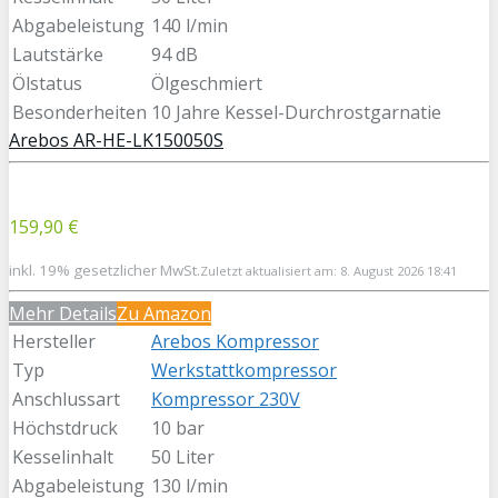
Abgabeleistung
140 l/min
Lautstärke
94 dB
Ölstatus
Ölgeschmiert
Besonderheiten
10 Jahre Kessel-Durchrostgarnatie
Arebos AR-HE-LK150050S
159,90 €
inkl. 19% gesetzlicher MwSt.
Zuletzt aktualisiert am: 8. August 2026 18:41
Mehr Details
Zu Amazon
Hersteller
Arebos Kompressor
Typ
Werkstattkompressor
Anschlussart
Kompressor 230V
Höchstdruck
10 bar
Kesselinhalt
50 Liter
Abgabeleistung
130 l/min