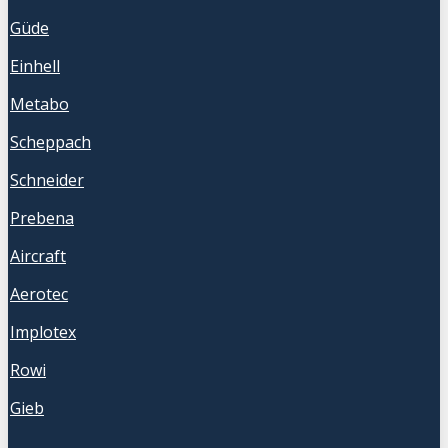
Güde
Einhell
Metabo
Scheppach
Schneider
Prebena
Aircraft
Aerotec
Implotex
Rowi
Gieb