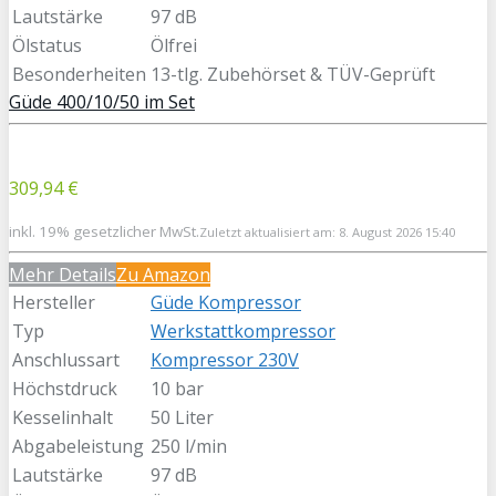
Lautstärke
97 dB
Ölstatus
Ölfrei
Besonderheiten
13-tlg. Zubehörset & TÜV-Geprüft
Güde 400/10/50 im Set
309,94 €
inkl. 19% gesetzlicher MwSt.
Zuletzt aktualisiert am: 8. August 2026 15:40
Mehr Details
Zu Amazon
Hersteller
Güde Kompressor
Typ
Werkstattkompressor
Anschlussart
Kompressor 230V
Höchstdruck
10 bar
Kesselinhalt
50 Liter
Abgabeleistung
250 l/min
Lautstärke
97 dB