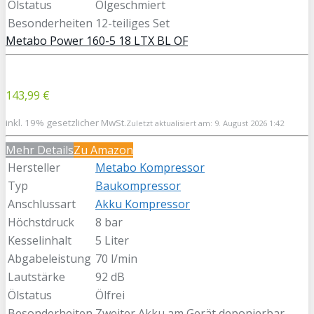
Ölstatus
Ölgeschmiert
Besonderheiten
12-teiliges Set
Metabo Power 160-5 18 LTX BL OF
143,99 €
inkl. 19% gesetzlicher MwSt.
Zuletzt aktualisiert am: 9. August 2026 1:42
Mehr Details
Zu Amazon
Hersteller
Metabo Kompressor
Typ
Baukompressor
Anschlussart
Akku Kompressor
Höchstdruck
8 bar
Kesselinhalt
5 Liter
Abgabeleistung
70 l/min
Lautstärke
92 dB
Ölstatus
Ölfrei
Besonderheiten
Zweiter Akku am Gerät deponierbar