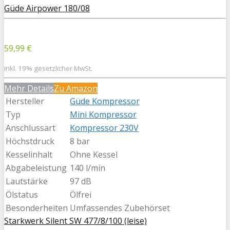
Güde Airpower 180/08
59,99 €
inkl. 19% gesetzlicher MwSt.
Mehr Details
Zu Amazon
Hersteller
Güde Kompressor
Typ
Mini Kompressor
Anschlussart
Kompressor 230V
Höchstdruck
8 bar
Kesselinhalt
Ohne Kessel
Abgabeleistung
140 l/min
Lautstärke
97 dB
Ölstatus
Ölfrei
Besonderheiten
Umfassendes Zubehörset
Starkwerk Silent SW 477/8/100 (leise)