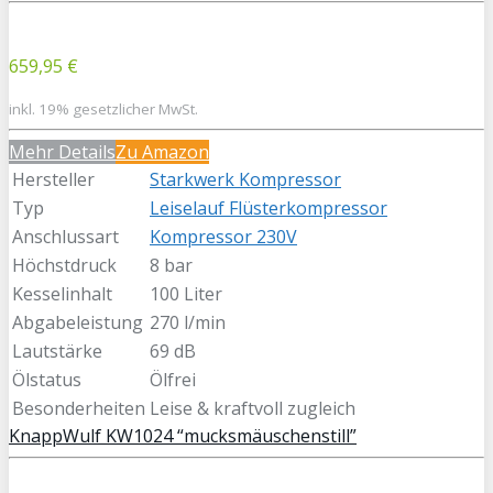
659,95 €
inkl. 19% gesetzlicher MwSt.
Mehr Details
Zu Amazon
Hersteller
Starkwerk Kompressor
Typ
Leiselauf Flüsterkompressor
Anschlussart
Kompressor 230V
Höchstdruck
8 bar
Kesselinhalt
100 Liter
Abgabeleistung
270 l/min
Lautstärke
69 dB
Ölstatus
Ölfrei
Besonderheiten
Leise & kraftvoll zugleich
KnappWulf KW1024 “mucksmäuschenstill”