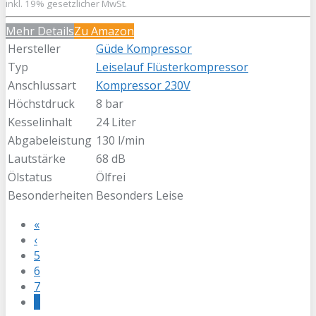
inkl. 19% gesetzlicher MwSt.
Mehr Details
Zu Amazon
Hersteller
Güde Kompressor
Typ
Leiselauf Flüsterkompressor
Anschlussart
Kompressor 230V
Höchstdruck
8 bar
Kesselinhalt
24 Liter
Abgabeleistung
130 l/min
Lautstärke
68 dB
Ölstatus
Ölfrei
Besonderheiten
Besonders Leise
«
‹
5
6
7
8