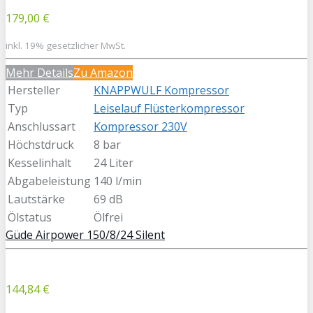
179,00 €
inkl. 19% gesetzlicher MwSt.
Mehr Details
Zu Amazon
Hersteller
KNAPPWULF Kompressor
Typ
Leiselauf Flüsterkompressor
Anschlussart
Kompressor 230V
Höchstdruck
8 bar
Kesselinhalt
24 Liter
Abgabeleistung
140 l/min
Lautstärke
69 dB
Ölstatus
Ölfrei
Güde Airpower 150/8/24 Silent
144,84 €