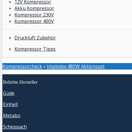
12V Kompressor
Akku Kompressor
Kompressor 230V
Kompressor 400V
Druckluft Zubehör
Kompressor Tipps
Kompressorcheck
»
Implotex 480W Aktionsset
Beliebte Hersteller
Güde
Einhell
Metabo
Scheppach