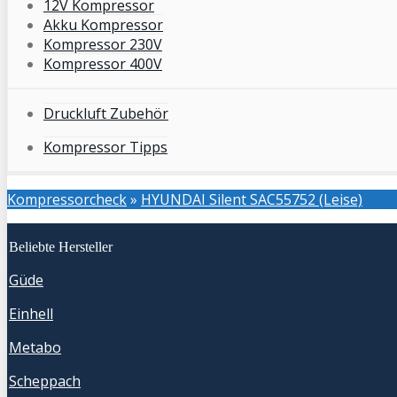
12V Kompressor
Akku Kompressor
Kompressor 230V
Kompressor 400V
Druckluft Zubehör
Kompressor Tipps
Kompressorcheck
»
HYUNDAI Silent SAC55752 (Leise)
Beliebte Hersteller
Güde
Einhell
Metabo
Scheppach