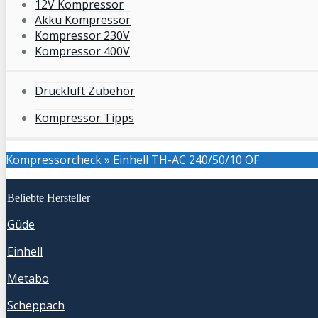
12V Kompressor
Akku Kompressor
Kompressor 230V
Kompressor 400V
Druckluft Zubehör
Kompressor Tipps
Kompressorcheck
»
Einhell TH-AC 240/50/10 OF
Beliebte Hersteller
Güde
Einhell
Metabo
Scheppach