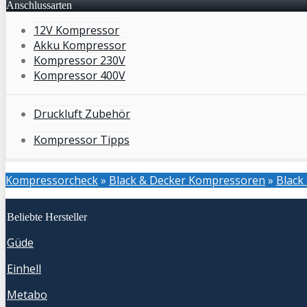
Anschlussarten
12V Kompressor
Akku Kompressor
Kompressor 230V
Kompressor 400V
Druckluft Zubehör
Kompressor Tipps
Kompressorcheck
»
Black & Decker Kompressoren
»
Black
Beliebte Hersteller
Güde
Einhell
Metabo